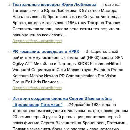
Театральные шедевры Юрия Любимова
— Театр на
4
Таганке в жизни Юрия Любимова. К 97 летию Мастера
Началось все с Доброго человека из Сезуана Бертольда
Брехта, которым открылся в 1964 году Театр на Таганке.
Спектакль так хорош, писали рецензенты тех лет, что он
равноценен во всех своих …
Энциклопедия ньюсмейкеров
PR-компании, вошедшие в НРКК
— В Национальный
5
рейтинг коммуникационных компаний (НРКК) вошли: SPN
Ogilvy АГТ Михайлов и Партнеры КРОС FleishmanHillard
Vanguard Социальные Сети Маркет групп Eventum Premo
Ketchum Maslov Newton PR Communications Pro Vision
Group Ex Libris Полилог …
Энциклопедия ньюсмейкеров
История создания фильма Сергея Эйзенштейна
6
"Броненосец Потемкин"
— 24 декабря 1925 года на
торжественном заседании в Большом театре, посвященном
20 летию первой русской революции, состоялся первый
показ фильма Сергея Эйзенштейна Броненосец Потемкин .
Получив заказ снять большую эпопею к двадцатилетию