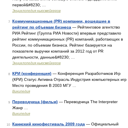
первой&#8230; …
Энциклопедия ньюсмейкеров
Коммуникационные (PR) компании, вошедшие в
7
рейтинг по объемам бизнеса
— Рейтинговое агентство
РИА Рейтинг (Группа РИА Новости) впервые представило
рейтинг коммуникационных (PR) компаний, работающих в
России, по объемам бизнеса. Рейтинг базируется на
показателе выручки компаний за 2012 год от PR
деятельности, данные&#8230; …
Энциклопедия ньюсмейкеров
КРИ (конференция)
— Конференция Разработчиков Игр
8
(КРИ) Статус Активна Отрасль Индустрия компьютерных игр
Место проведения В 2003 МГУ …
Википедия
Переводчица (фильм)
— Переводчица The Interpreter
9
Жанр …
Википедия
Каннский кинофестиваль 2009 года
— Официальный
10