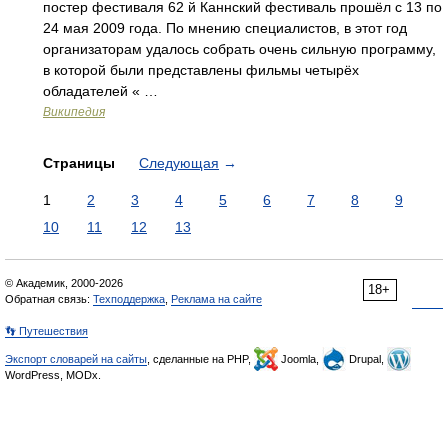
постер фестиваля 62 й Каннский фестиваль прошёл с 13 по
24 мая 2009 года. По мнению специалистов, в этот год
организаторам удалось собрать очень сильную программу,
в которой были представлены фильмы четырёх
обладателей « …
Википедия
Страницы
Следующая
→
1
2
3
4
5
6
7
8
9
10
11
12
13
© Академик, 2000-2026
18+
Обратная связь:
Техподдержка
,
Реклама на сайте
👣 Путешествия
Экспорт словарей на сайты
, сделанные на PHP,
Joomla,
Drupal,
WordPress, MODx.